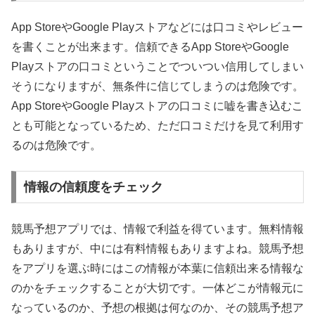
App StoreやGoogle Playストアなどには口コミやレビュー
を書くことが出来ます。信頼できるApp StoreやGoogle
Playストアの口コミということでついつい信用してしまい
そうになりますが、無条件に信じてしまうのは危険です。
App StoreやGoogle Playストアの口コミに嘘を書き込むこ
とも可能となっているため、ただ口コミだけを見て利用す
るのは危険です。
情報の信頼度をチェック
競馬予想アプリでは、情報で利益を得ています。無料情報
もありますが、中には有料情報もありますよね。競馬予想
をアプリを選ぶ時にはこの情報が本葉に信頼出来る情報な
のかをチェックすることが大切です。一体どこが情報元に
なっているのか、予想の根拠は何なのか、その競馬予想ア