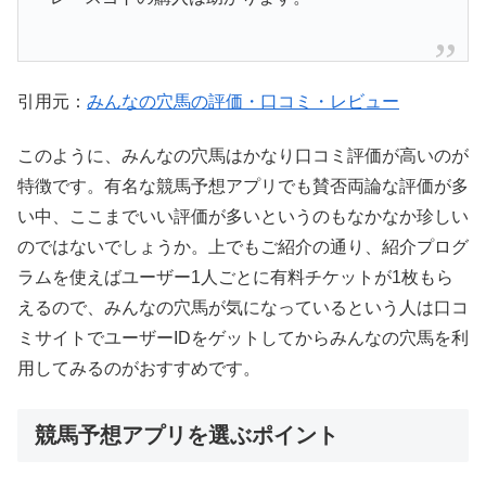
引用元：
みんなの穴馬の評価・口コミ・レビュー
このように、みんなの穴馬はかなり口コミ評価が高いのが
特徴です。有名な競馬予想アプリでも賛否両論な評価が多
い中、ここまでいい評価が多いというのもなかなか珍しい
のではないでしょうか。上でもご紹介の通り、紹介プログ
ラムを使えばユーザー1人ごとに有料チケットが1枚もら
えるので、みんなの穴馬が気になっているという人は口コ
ミサイトでユーザーIDをゲットしてからみんなの穴馬を利
用してみるのがおすすめです。
競馬予想アプリを選ぶポイント