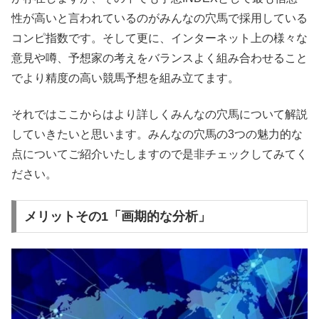
性が高いと言われているのがみんなの穴馬で採用している
コンピ指数です。そして更に、インターネット上の様々な
意見や噂、予想家の考えをバランスよく組み合わせること
でより精度の高い競馬予想を組み立てます。
それではここからはより詳しくみんなの穴馬について解説
していきたいと思います。みんなの穴馬の3つの魅力的な
点についてご紹介いたしますので是非チェックしてみてく
ださい。
メリットその1「画期的な分析」