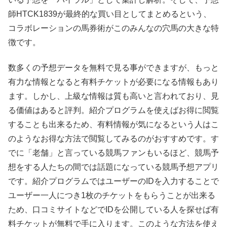
師HTCK1839が最終的な買い目としてまとめるという、
コラボレーションの馬券術がこのみんなの穴馬の大きな特
徴です。
数多くの予想データを無料で見る事ができますが、もっと
有力な情報となると有料チケットが必要になる情報もあり
ます。しかし、上級な情報は質も高いと言われており、見
る価値はあると評判。紹介プログラムを使えばお得に閲覧
することも出来るため、有料情報が気になるという人はこ
のようなお得な方法で閲覧してみるのがおすすめです。す
でに「老舗」と言っている競馬ファンもいるほど、競馬予
想をする人たちの間では話題になっている競馬予想アプリ
です。紹介プログラムではユーザーのIDを入力することで
ユーザー一人につき1枚のチケットをもらうことが出来る
ため、口コミサイトなどでIDを公開している人を探せば有
料チケットが無料で手に入ります。このような方法を使え