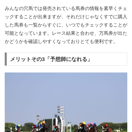
みんなの穴馬では発売されている馬券の情報を素早くチェ
ックすることが出来ますが、それだけじゃなくすでに購入
した馬券も一覧からすぐに、いつでもチェックすることが
可能となっています。レース結果と合わせ、万馬券が出た
かどうかを確認しやすくなっておりとても便利です。
メリットその3「予想師になれる」