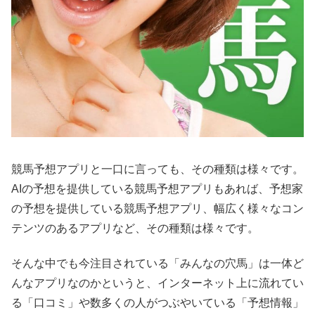
競馬予想アプリと一口に言っても、その種類は様々です。
AIの予想を提供している競馬予想アプリもあれば、予想家
の予想を提供している競馬予想アプリ、幅広く様々なコン
テンツのあるアプリなど、その種類は様々です。
そんな中でも今注目されている「みんなの穴馬」は一体ど
んなアプリなのかというと、インターネット上に流れてい
る「口コミ」や数多くの人がつぶやいている「予想情報」